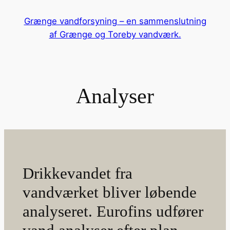
Spring
Grænge vandforsyning – en sammenslutning
til
af Grænge og Toreby vandværk.
indhold
Analyser
Drikkevandet fra
vandværket bliver løbende
analyseret. Eurofins udfører