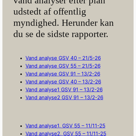
vand analyser efter plan
udstedt af offentlig
myndighed. Herunder kan
du se de sidste rapporter.
Vand analyse GSV 40 – 21/5-26
Vand analyse GSV 55 – 21/5-26
Vand analyse GSV 91 – 13/2-26
Vand analyse GSV 40 – 13/2-26
Vand analyse1 GSV 91 – 13/2-26
Vand analyse2 GSV 91 – 13/2-26
Vand analyse1, GSV 55 – 11/11-25
Vand analyse2, GSV 55 – 11/11-25