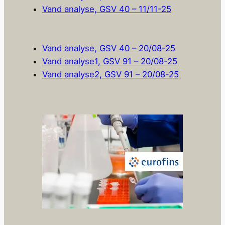
Vand analyse, GSV 40 – 11/11-25
Vand analyse, GSV 40 – 20/08-25
Vand analyse1, GSV 91 – 20/08-25
Vand analyse2, GSV 91 – 20/08-25